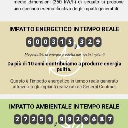
medie dimensioni (250 kW/h) di seguito si propone
uno scenario esemplificativo degli impatti generabili.
IMPATTO ENERGETICO IN TEMPO REALE
6
0
0
3
1
5
3
2
9
Megawatt/h di energia prodotta dai nostri impianti
Da più di 10 anni contribuiamo a produrre energia
pulita.
Questo è l'impatto energetico in tempo reale generato
attraverso gli impianti realizzati da General Contract
IMPATTO AMBIENTALE IN TEMPO REALE
2
7
2
5
1
9
9
2
9
6
8
7